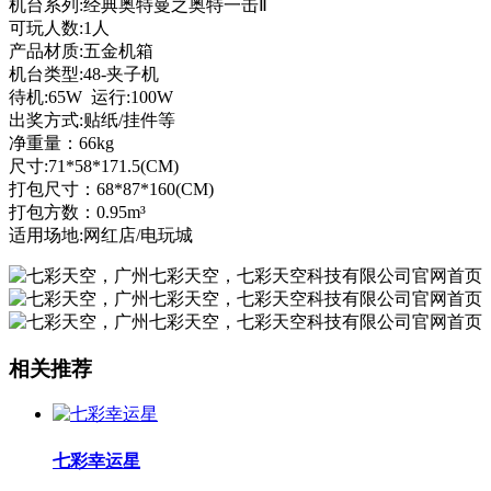
机台系列:经典奥特曼之奥特一击Ⅱ
可玩人数:1人
产品材质:五金机箱
机台类型:48-夹子机
待机:65W 运行:100W
出奖方式:贴纸/挂件等
净重量：66kg
尺寸:71*58*171.5(CM)
打包尺寸：68*87*160
(CM)
打包方数：0.95m³
适用场地:网红店/电玩城
相关推荐
七彩幸运星