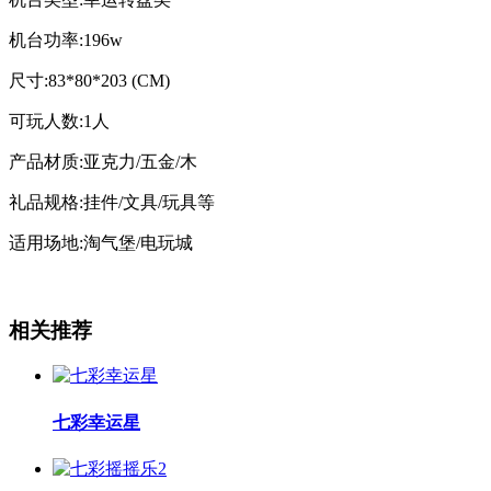
机台功率:196w
尺寸:83*80*203 (CM)
可玩人数:1人
产品材质:亚克力/五金/木
礼品规格:挂件/文具/玩具等
适用场地:淘气堡/电玩城
相关推荐
七彩幸运星