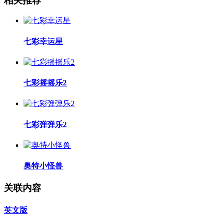
相关推荐
七彩幸运星
七彩摇摇乐2
七彩弹弹乐2
奥特小怪兽
关联内容
英文版