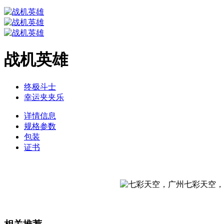
战机英雄
终极斗士
幸运夹夹乐
详情信息
规格参数
包装
证书